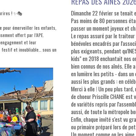
REPAS DES AINÉS 202
Dimanche 22 février se tenait e
urires ! ✨🎭
Pas moins de 80 personnes étai
passer un moment joyeux et cha
 pour émerveiller les enfants,
usement offert par l’APE.
Le repas assuré par le traiteur
r engagement et leur
bénévoles encadrés par l'associa
 festif et inoubliable… sous un
plus exigeants, pendant qu'INE
kids" en 2018 enchantait nos or
bien connus de nos aînés. Elle 
en lumière les petits - dans un 
aussi les plus grands : en cél
Merci à elle ! Un peu plus tard
de choeur Priscille CHANE est v
de variétés repris par l'assemb
aussi, de toute la métropole bo
Enfin, chaque invité s'est vu gra
ou primaire préparé lors de pet
Un moment comme on les aime : 