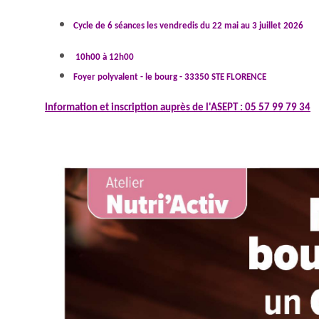
Cycle de 6 séances les vendredis du 22 mai au 3 juillet 2026
10h00 à 12h00
Foyer polyvalent - le bourg - 33350 STE FLORENCE
Information et inscription auprès de l'ASEPT : 05 57 99 79 34