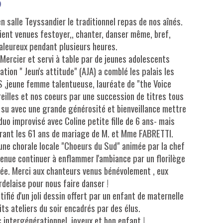
6
n salle Teyssandier le traditionnel repas de nos aînés.
ent venues festoyer,, chanter, danser même, bref,
leureux pendant plusieurs heures.
 Mercier et servi à table par de jeunes adolescents
tion " Jeun's attitude" (AJA) a comblé les palais les
S ,jeune femme talentueuse, lauréate de "the Voice
eilles et nos coeurs par une succession de titres tous
a su avec une grande générosité et bienveillance mettre
duo improvisé avec Coline petite fille de 6 ans- mais
ébrant les 61 ans de mariage de M. et Mme FABRETTI.
, une chorale locale "Choeurs du Sud" animée par la chef
enue continuer à enflammer l'ambiance par un florilège
lée. Merci aux chanteurs venus bénévolement , eux
rdelaise pour nous faire danser !
tifié d'un joli dessin offert par un enfant de maternelle
its ateliers du soir encadrés par des élus.
intergénérationnel, joyeux et bon enfant !