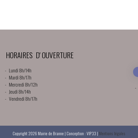
HORAIRES D' OUVERTURE
- Lundi 8h/14h
- Mardi 8h/17h
- Mercredi 8h/12h
-
- Jeudi 8h/14h
- Vendredi 8h/17h
Copyright 2026 Mairie de Branne | Conception : VIP33 |
Mentions légales