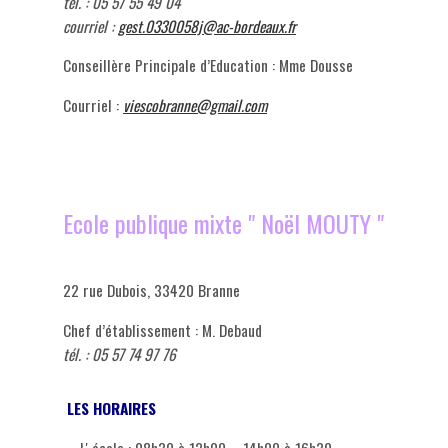
tél. : 05 57 55 49 04
courriel :
gest.0330058j@ac-bordeaux.fr
Conseillère Principale d’Education : Mme Dousse
Courriel :
viescobranne@gmail.com
Ecole publique mixte " Noël MOUTY "
22 rue Dubois, 33420 Branne
Chef d’établissement : M. Debaud
tél. : 05 57 74 97 76
LES HORAIRES
- L' école : 08h30 à 12h00 - 14h00 à 16h30.