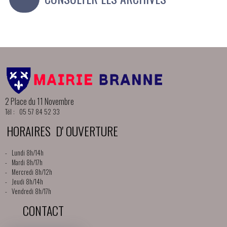
2 Place du 11 Novembre
Tél : 05 57 84 52 33
HORAIRES D' OUVERTURE
- Lundi 8h/14h
- Mardi 8h/17h
- Mercredi 8h/12h
- Jeudi 8h/14h
- Vendredi 8h/17h
CONTACT